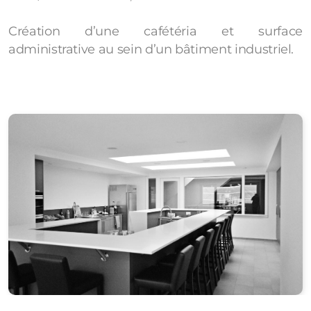
Création d’une cafétéria et surface
administrative au sein d’un bâtiment industriel.